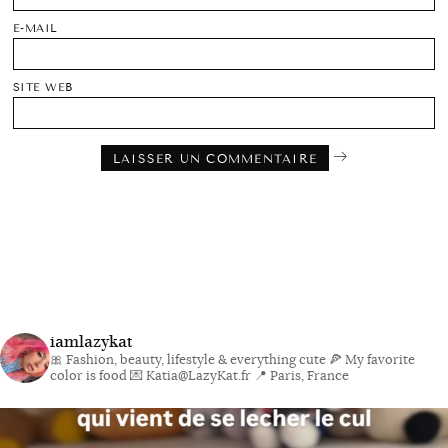
E-MAIL
SITE WEB
iamlazykat
🎀 Fashion, beauty, lifestyle & everything cute
🍕 My favorite
color is food
💌 Katia@LazyKat.fr
📍 Paris, France