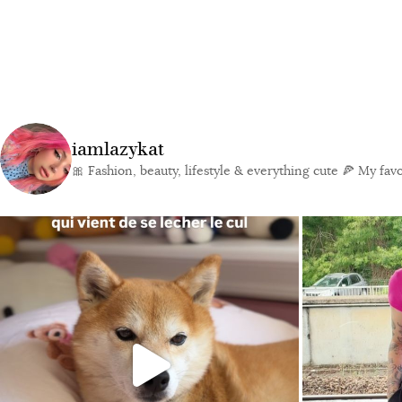
iamlazykat
🎀 Fashion, beauty, lifestyle & everything cute
🍕 My favor