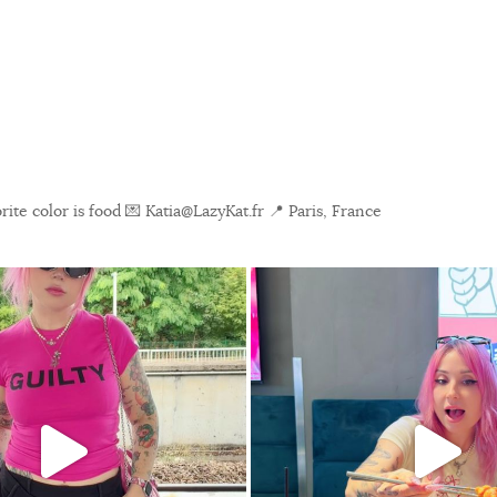
ite color is food
💌 Katia@LazyKat.fr
📍 Paris, France