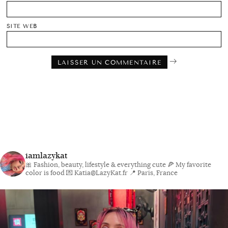
SITE WEB
iamlazykat
🎀 Fashion, beauty, lifestyle & everything cute
🍕 My favorite
color is food
💌 Katia@LazyKat.fr
📍 Paris, France