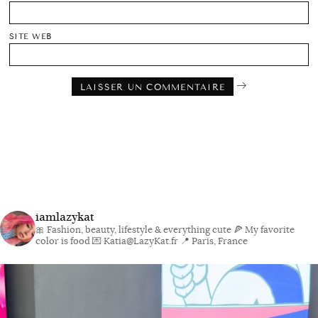
SITE WEB
iamlazykat
🎀 Fashion, beauty, lifestyle & everything cute
🍕 My favorite
color is food
💌 Katia@LazyKat.fr
📍 Paris, France