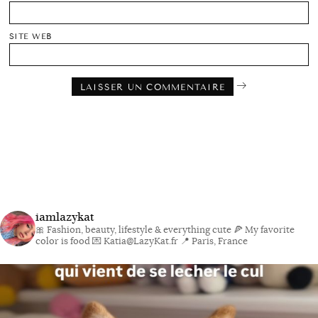
SITE WEB
iamlazykat
🎀 Fashion, beauty, lifestyle & everything cute
🍕 My favorite
color is food
💌 Katia@LazyKat.fr
📍 Paris, France