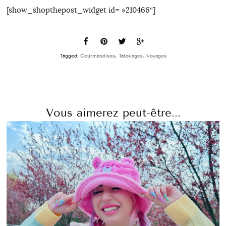
[show_shopthepost_widget id= »210466″]
Tagged:
Gourmandises
,
Tatouages
,
Voyages
Vous aimerez peut-être...