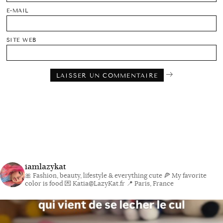
E-MAIL
SITE WEB
iamlazykat
🎀 Fashion, beauty, lifestyle & everything cute
🍕 My favorite
color is food
💌 Katia@LazyKat.fr
📍 Paris, France