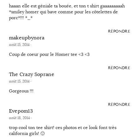
haaan elle est géniale ta bouée, et ton t shirt gaaaaaaaaah
*smiley homer qui bave comme pour les côtelettes de
porc*!!! *_*
RÉPONDRE
makeupbynora
août 15, 2014
·
Coup de coeur pour le Homer tee <3 <3
RÉPONDRE
The Crazy Soprane
août 15, 2014
·
Gorgeous !!!
RÉPONDRE
Evepom13
août 18, 2014
·
trop cool ton tee shirt! ces photos et ce look font très
california girls! 🙂