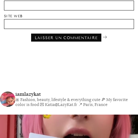
SITE WEB
iamlazykat
🎀 Fashion, beauty, lifestyle & everything cute
🍕 My favorite
color is food
💌 Katia@LazyKat.fr
📍 Paris, France