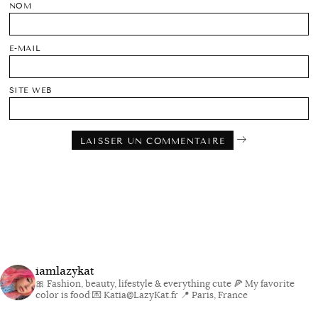
NOM
E-MAIL
SITE WEB
iamlazykat
🎀 Fashion, beauty, lifestyle & everything cute
🍕 My favorite
color is food
💌 Katia@LazyKat.fr
📍 Paris, France