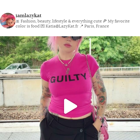
iamlazykat
🎀 Fashion, beauty, lifestyle & everything cute
🍕 My favorite
color is food
💌 Katia@LazyKat.fr
📍 Paris, France