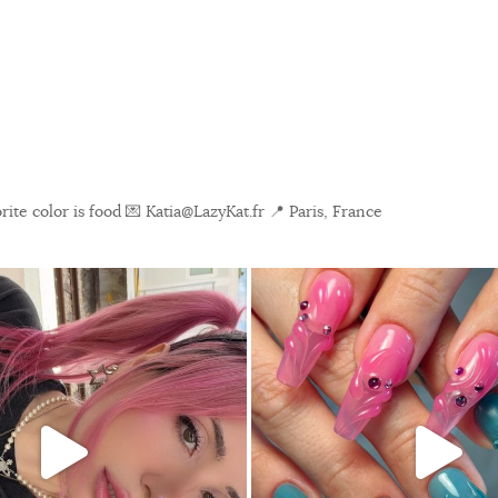
ite color is food
💌 Katia@LazyKat.fr
📍 Paris, France