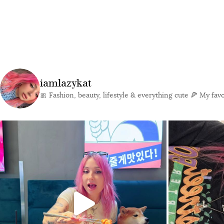
iamlazykat
🎀 Fashion, beauty, lifestyle & everything cute
🍕 My favor