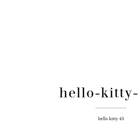
CATÉGORIES
Skip
to
content
hello-kitty
hello kitty 45