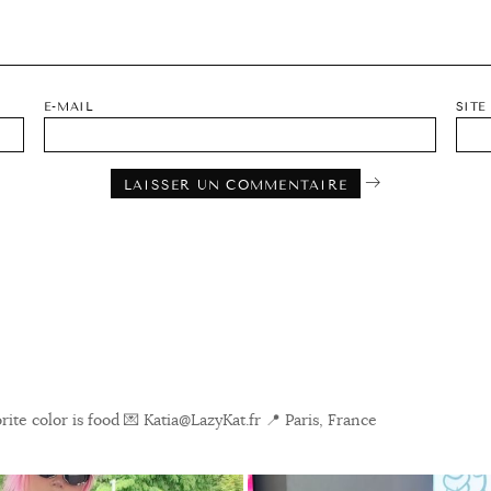
E-MAIL
SITE
ite color is food
💌 Katia@LazyKat.fr
📍 Paris, France