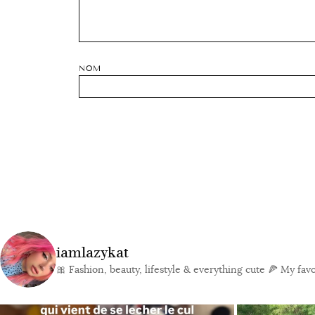
NOM
iamlazykat
🎀 Fashion, beauty, lifestyle & everything cute
🍕 My favor