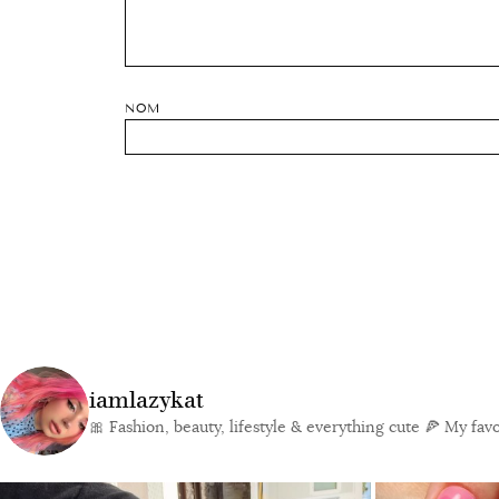
NOM
iamlazykat
🎀 Fashion, beauty, lifestyle & everything cute
🍕 My favor