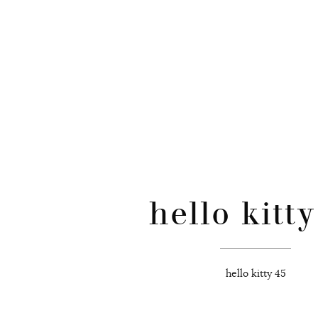
CATÉGORIES
Skip
to
content
hello kitty
hello kitty 45