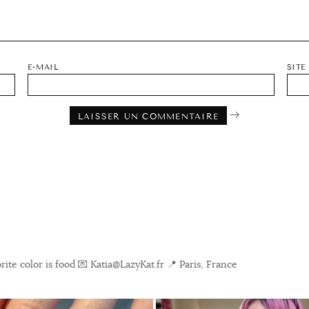
E-MAIL
SITE
ite color is food
💌 Katia@LazyKat.fr
📍 Paris, France