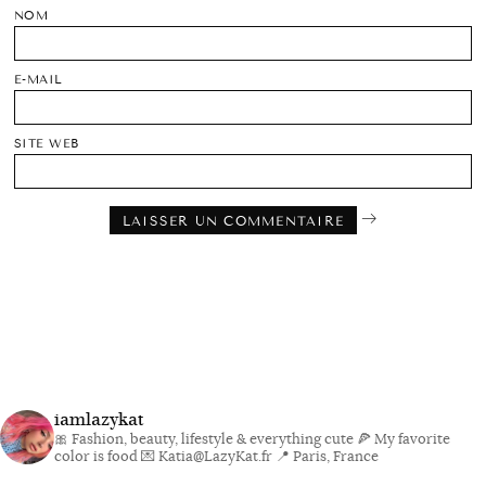
NOM
E-MAIL
SITE WEB
iamlazykat
🎀 Fashion, beauty, lifestyle & everything cute
🍕 My favorite
color is food
💌 Katia@LazyKat.fr
📍 Paris, France