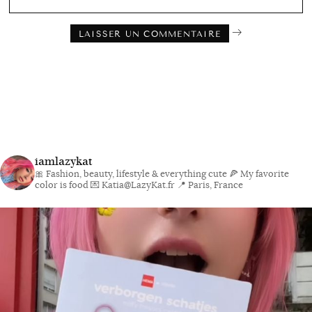
iamlazykat
🎀 Fashion, beauty, lifestyle & everything cute
🍕 My favorite
color is food
💌 Katia@LazyKat.fr
📍 Paris, France