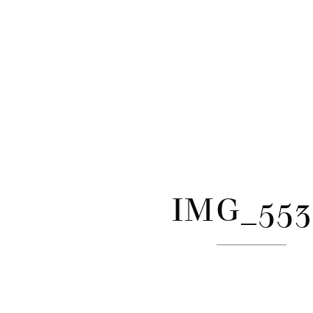
CATÉGORIES
Skip
to
content
IMG_553