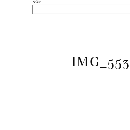
NOM
IMG_553