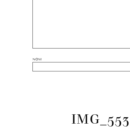
NOM
IMG_553