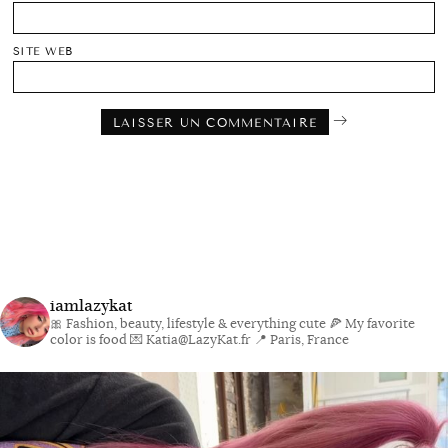
SITE WEB
iamlazykat
🎀 Fashion, beauty, lifestyle & everything cute
🍕 My favorite
color is food
💌 Katia@LazyKat.fr
📍 Paris, France