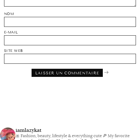
NOM
E-MAIL
SITE WEB
iamlazykat
🎀 Fashion, beauty, lifestyle & everything cute
🍕 My favorite