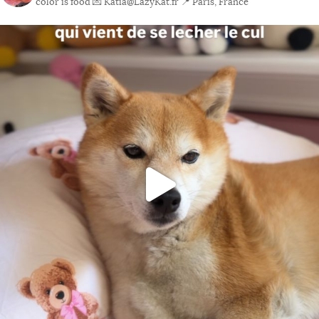
color is food
💌 Katia@LazyKat.fr
📍 Paris, France