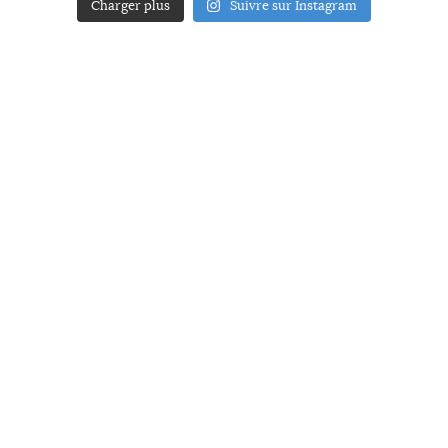
Charger plus
Suivre sur Instagram
ACCUEIL
A PROPOS
YOUR ART
PRESSE
MENTIONS LÉGALES