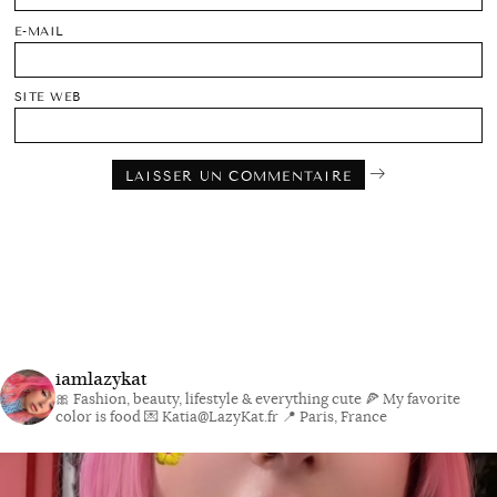
E-MAIL
SITE WEB
iamlazykat
🎀 Fashion, beauty, lifestyle & everything cute
🍕 My favorite
color is food
💌 Katia@LazyKat.fr
📍 Paris, France