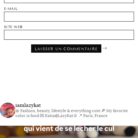
E-MAIL
SITE WEB
iamlazykat
🎀 Fashion, beauty, lifestyle & everything cute
🍕 My favorite
color is food
💌 Katia@LazyKat.fr
📍 Paris, France