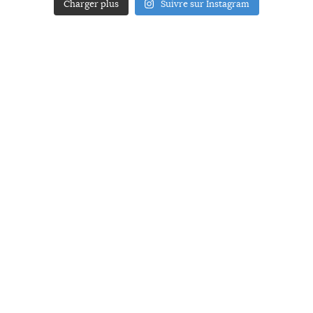
Charger plus
Suivre sur Instagram
ACCUEIL
A PROPOS
YOUR ART
PRESSE
MENTIONS LÉGALES