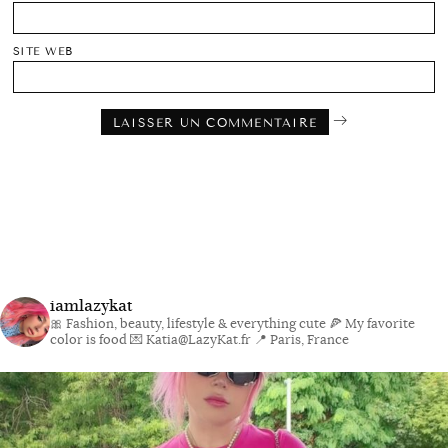
SITE WEB
iamlazykat
🎀 Fashion, beauty, lifestyle & everything cute
🍕 My favorite
color is food
💌 Katia@LazyKat.fr
📍 Paris, France