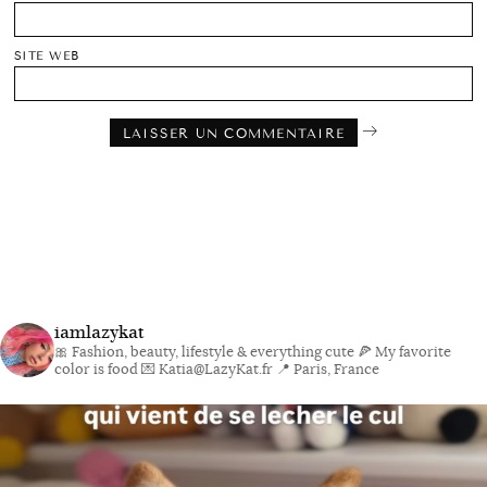
SITE WEB
iamlazykat
🎀 Fashion, beauty, lifestyle & everything cute
🍕 My favorite
color is food
💌 Katia@LazyKat.fr
📍 Paris, France