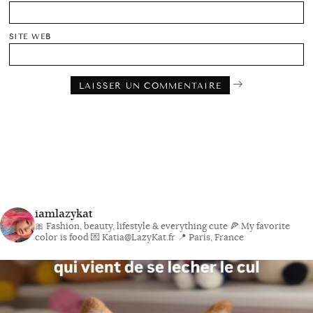
SITE WEB
iamlazykat
🎀 Fashion, beauty, lifestyle & everything cute
🍕 My favorite
color is food
💌 Katia@LazyKat.fr
📍 Paris, France