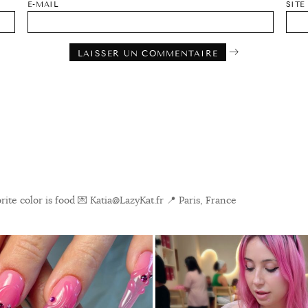
E-MAIL
SITE
ite color is food
💌 Katia@LazyKat.fr
📍 Paris, France