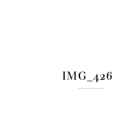
CATÉGORIES
Skip
to
content
IMG_426