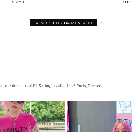
E-MAIL
SITE
ite color is food
💌 Katia@LazyKat.fr
📍 Paris, France