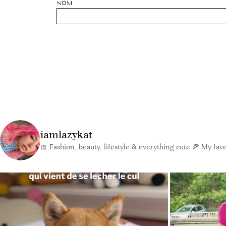
NOM
iamlazykat
🎀 Fashion, beauty, lifestyle & everything cute
🍕 My favor