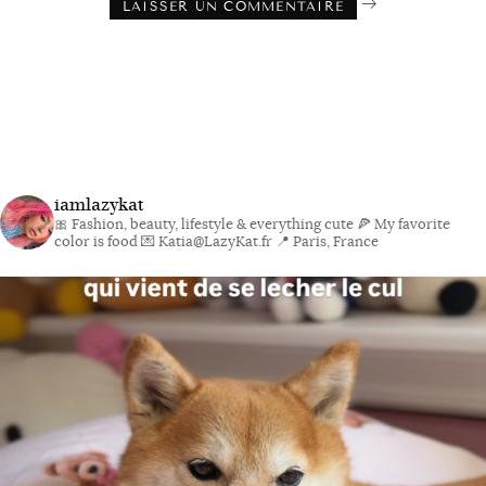
iamlazykat
🎀 Fashion, beauty, lifestyle & everything cute
🍕 My favorite
color is food
💌 Katia@LazyKat.fr
📍 Paris, France