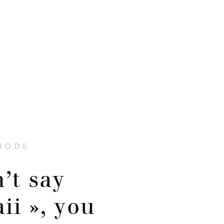
MODE
’t say
ii », you