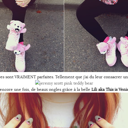
s sont VRAIMENT parfaites. Tellement que j’ai du leur consacrer un a
 encore une fois, de beaux ongles grâce à la belle
Lili aka This is Veni