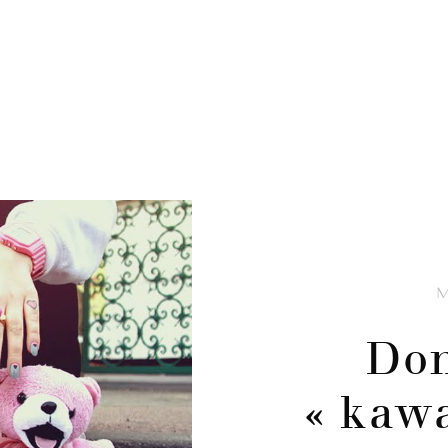
Don
« kawa