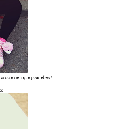
rticle rien que pour elles !
ce
!