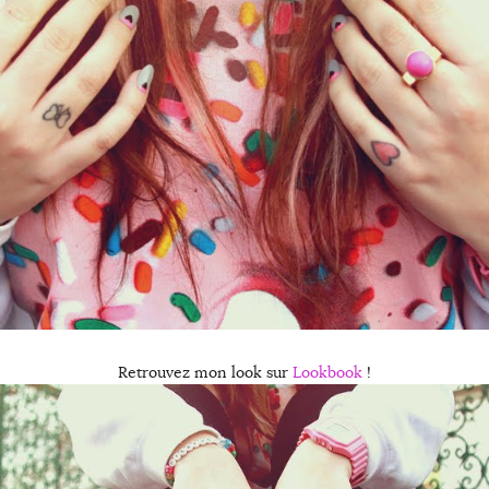
Retrouvez mon look sur
Lookbook
!