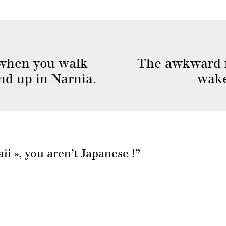
when you walk
The awkward 
end up in Narnia.
wake
ii », you aren’t Japanese !
”