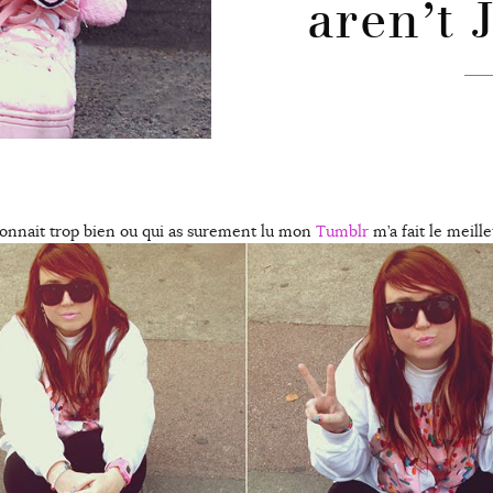
aren’t 
onnait trop bien ou qui as surement lu mon
Tumblr
m’a fait le meill