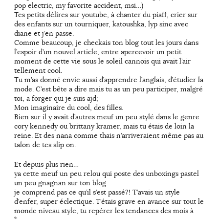
pop electric, my favorite accident, msi…)
Tes petits délires sur youtube, à chanter du piaff, crier sur
des enfants sur un tourniquer, katoushka, lyp sinc avec
diane et j’en passe.
Comme beaucoup, je checkais ton blog tout les jours dans
l’espoir d’un nouvel article, entre apercevoir un petit
moment de cette vie sous le soleil cannois qui avait l’air
tellement cool.
Tu m’as donné envie aussi d’apprendre l’anglais, d’étudier la
mode. C’est bête a dire mais tu as un peu participer, malgré
toi, a forger qui je suis ajd;
Mon imaginaire du cool, des filles.
Bien sur il y avait d’autres meuf un peu stylé dans le genre
cory kennedy ou brittany kramer, mais tu étais de loin la
reine. Et des nana comme thais n’arriveraient même pas au
talon de tes slip on.
Et depuis plus rien…
ya cette meuf un peu relou qui poste des unboxings pastel
un peu gnagnan sur ton blog.
je comprend pas ce qu’il s’est passé?! T’avais un style
d’enfer, super éclectique. T’étais grave en avance sur tout le
monde niveau style, tu repérer les tendances des mois à