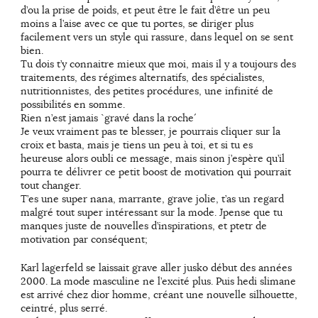
d’ou la prise de poids, et peut être le fait d’être un peu
moins a l’aise avec ce que tu portes, se diriger plus
facilement vers un style qui rassure, dans lequel on se sent
bien.
Tu dois t’y connaitre mieux que moi, mais il y a toujours des
traitements, des régimes alternatifs, des spécialistes,
nutritionnistes, des petites procédures, une infinité de
possibilités en somme.
Rien n’est jamais ˋgravé dans la roche´
Je veux vraiment pas te blesser, je pourrais cliquer sur la
croix et basta, mais je tiens un peu à toi, et si tu es
heureuse alors oubli ce message, mais sinon j’espère qu’il
pourra te délivrer ce petit boost de motivation qui pourrait
tout changer.
T’es une super nana, marrante, grave jolie, t’as un regard
malgré tout super intéressant sur la mode. Jpense que tu
manques juste de nouvelles d’inspirations, et ptetr de
motivation par conséquent;
Karl lagerfeld se laissait grave aller jusko début des années
2000. La mode masculine ne l’excité plus. Puis hedi slimane
est arrivé chez dior homme, créant une nouvelle silhouette,
ceintré, plus serré.