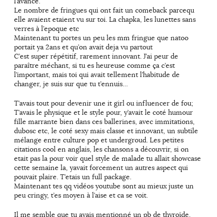
l’avance.
Le nombre de fringues qui ont fait un comeback parcequ
elle avaient etaient vu sur toi. La chapka, les lunettes sans
verres à l’epoque etc
Maintenant tu portes un peu les mm fringue que natoo
portait ya 2ans et qu’on avait deja vu partout
C’est super répétitif, rarement innovant. J’ai peur de
paraître méchant, si tu es heureuse comme ça c’est
l’important, mais toi qui avait tellement l’habitude de
changer, je suis sur que tu t’ennuis…
T’avais tout pour devenir une it girl ou influencer de fou;
T’avais le physique et le style pour, y’avait le coté humour
fille marrante bien dans ces ballerines, avec immitations,
dubosc etc, le coté sexy mais classe et innovant, un subtile
mélange entre culture pop et undergroud. Les petites
citations cool en anglais, les chansons a découvrir, si on
etait pas la pour voir quel style de malade tu allait showcase
cette semaine la, yavait forcement un autres aspect qui
pouvait plaire. T’etais un full package.
Maintenant tes qq vidéos youtube sont au mieux juste un
peu cringy, t’es moyen à l’aise et ca se voit.
Il me semble que tu avais mentionné un pb de thyroïde,