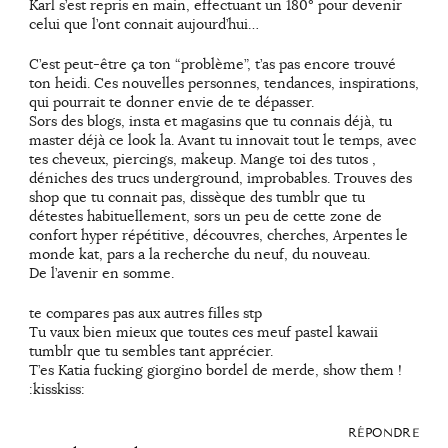
Karl s’est repris en main, effectuant un 180° pour devenir
celui que l’ont connait aujourd’hui…
C’est peut-être ça ton “problème”, t’as pas encore trouvé
ton heidi. Ces nouvelles personnes, tendances, inspirations,
qui pourrait te donner envie de te dépasser.
Sors des blogs, insta et magasins que tu connais déjà, tu
master déjà ce look la. Avant tu innovait tout le temps, avec
tes cheveux, piercings, makeup. Mange toi des tutos ,
déniches des trucs underground, improbables. Trouves des
shop que tu connait pas, dissèque des tumblr que tu
détestes habituellement, sors un peu de cette zone de
confort hyper répétitive, découvres, cherches, Arpentes le
monde kat, pars a la recherche du neuf, du nouveau.
De l’avenir en somme.
te compares pas aux autres filles stp
Tu vaux bien mieux que toutes ces meuf pastel kawaii
tumblr que tu sembles tant apprécier.
T’es Katia fucking giorgino bordel de merde, show them !
:kisskiss:
RÉPONDRE