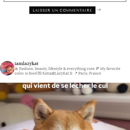
iamlazykat
🎀 Fashion, beauty, lifestyle & everything cute
🍕 My favorite
color is food
💌 Katia@LazyKat.fr
📍 Paris, France