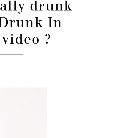
ually drunk
 Drunk In
 video ?