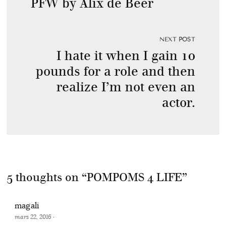
PFW by Alix de Beer
NEXT POST
I hate it when I gain 10
pounds for a role and then
realize I’m not even an
actor.
5 thoughts on “
POMPOMS 4 LIFE
”
magali
mars 22, 2016
·