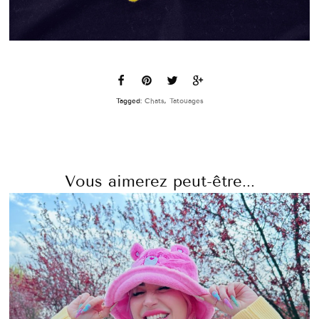
Tagged:
Chats
,
Tatouages
Vous aimerez peut-être...