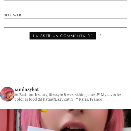
SITE WEB
iamlazykat
🎀 Fashion, beauty, lifestyle & everything cute
🍕 My favorite
color is food
💌 Katia@LazyKat.fr
📍 Paris, France