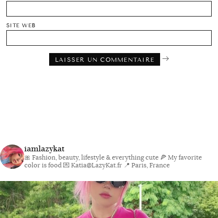
SITE WEB
iamlazykat
🎀 Fashion, beauty, lifestyle & everything cute
🍕 My favorite
color is food
💌 Katia@LazyKat.fr
📍 Paris, France