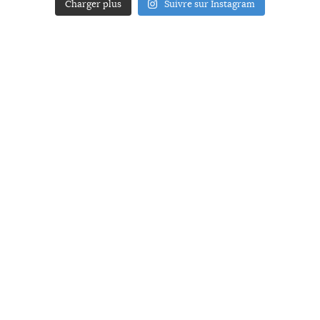
Charger plus
Suivre sur Instagram
ACCUEIL
A PROPOS
YOUR ART
PRESSE
MENTIONS LÉGALES