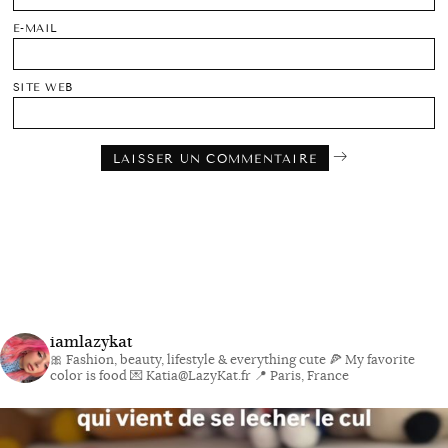
E-MAIL
SITE WEB
iamlazykat
🎀 Fashion, beauty, lifestyle & everything cute
🍕 My favorite
color is food
💌 Katia@LazyKat.fr
📍 Paris, France