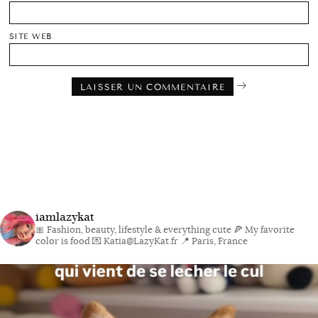
SITE WEB
iamlazykat
🎀 Fashion, beauty, lifestyle & everything cute
🍕 My favorite
color is food
💌 Katia@LazyKat.fr
📍 Paris, France