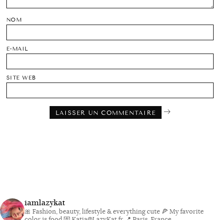
NOM
E-MAIL
SITE WEB
iamlazykat
🎀 Fashion, beauty, lifestyle & everything cute
🍕 My favorite
color is food
💌 Katia@LazyKat.fr
📍 Paris, France