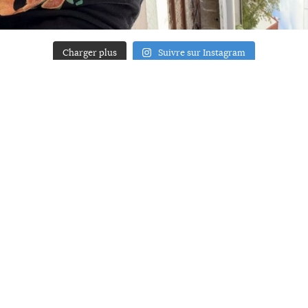
Charger plus
Suivre sur Instagram
ACCUEIL
A PROPOS
YOUR ART
PRESSE
MENTIONS LÉGALES