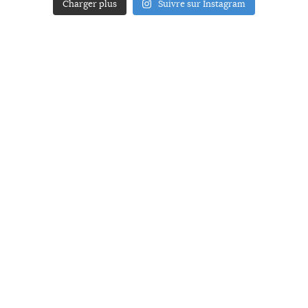
Charger plus
Suivre sur Instagram
ACCUEIL
A PROPOS
YOUR ART
PRESSE
MENTIONS LÉGALES