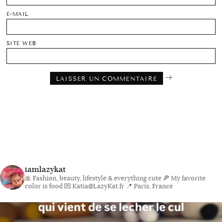
E-MAIL
SITE WEB
iamlazykat
🎀 Fashion, beauty, lifestyle & everything cute
🍕 My favorite
color is food
💌 Katia@LazyKat.fr
📍 Paris, France