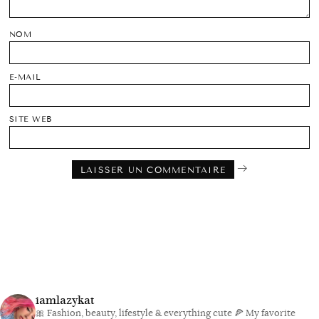
NOM
E-MAIL
SITE WEB
iamlazykat
🎀 Fashion, beauty, lifestyle & everything cute
🍕 My favorite