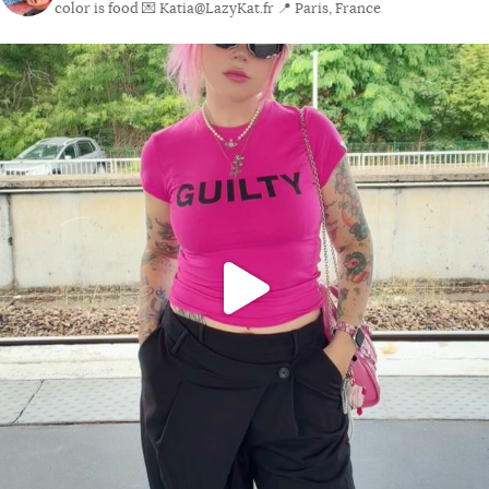
color is food
💌 Katia@LazyKat.fr
📍 Paris, France