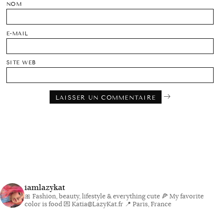
NOM
E-MAIL
SITE WEB
iamlazykat
🎀 Fashion, beauty, lifestyle & everything cute
🍕 My favorite
color is food
💌 Katia@LazyKat.fr
📍 Paris, France