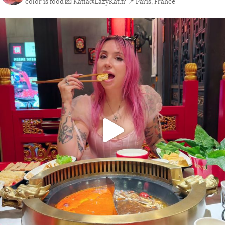
color is food
💌 Katia@LazyKat.fr
📍 Paris, France