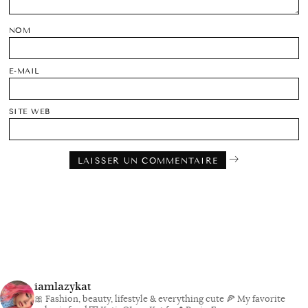
NOM
E-MAIL
SITE WEB
iamlazykat
🎀 Fashion, beauty, lifestyle & everything cute
🍕 My favorite