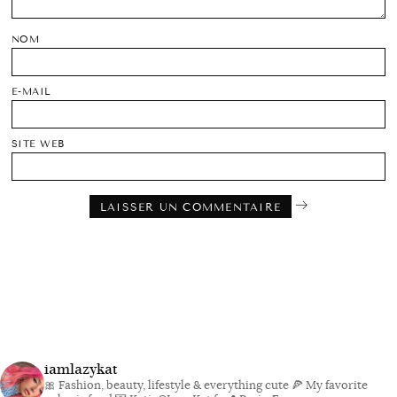
NOM
E-MAIL
SITE WEB
iamlazykat
🎀 Fashion, beauty, lifestyle & everything cute
🍕 My favorite