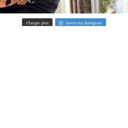
Charger plus
Suivre sur Instagram
ACCUEIL
A PROPOS
YOUR ART
PRESSE
MENTIONS LÉGALES