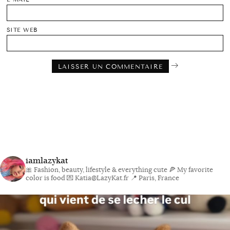
SITE WEB
iamlazykat
🎀 Fashion, beauty, lifestyle & everything cute
🍕 My favorite
color is food
💌 Katia@LazyKat.fr
📍 Paris, France