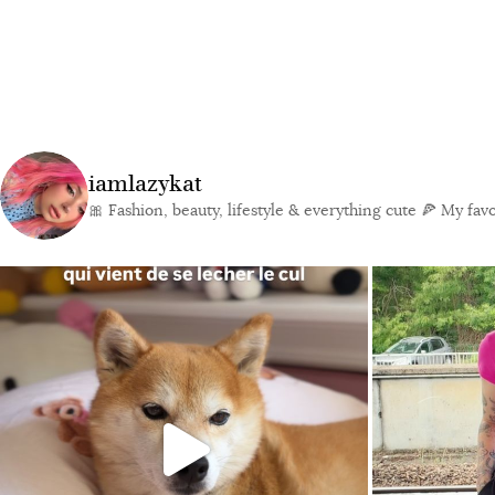
iamlazykat
🎀 Fashion, beauty, lifestyle & everything cute
🍕 My favor