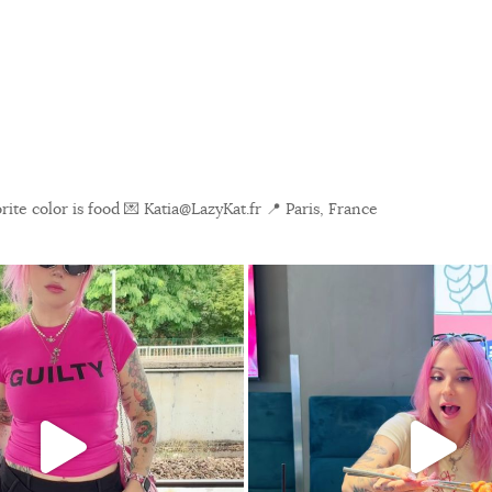
ite color is food
💌 Katia@LazyKat.fr
📍 Paris, France