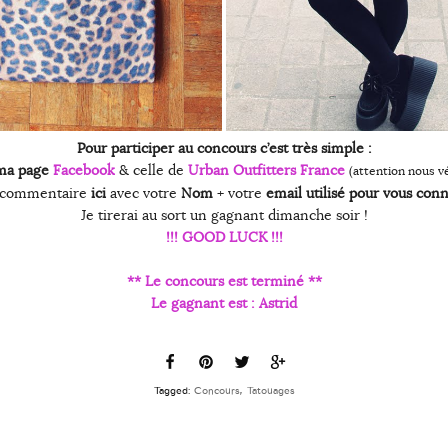
Pour participer au concours c’est très simple :
 ma page
Facebook
& celle de
Urban Outfitters France
(attention nous vé
n commentaire
ici
avec votre
Nom
+ votre
email utilisé pour vous con
Je tirerai au sort un gagnant dimanche soir !
!!! GOOD LUCK !!!
** Le concours est terminé **
Le gagnant est : Astrid
Tagged:
Concours
,
Tatouages