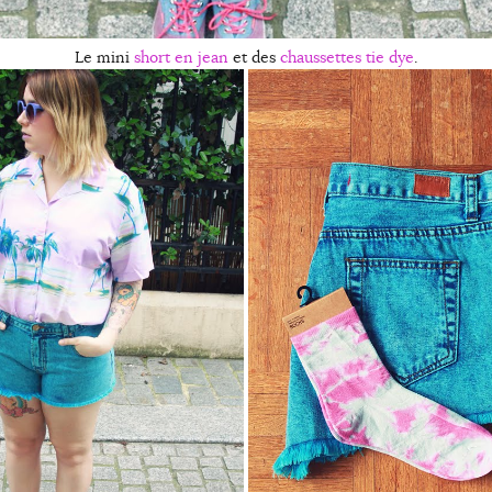
Le mini
short en jean
et des
chaussettes tie dye
.