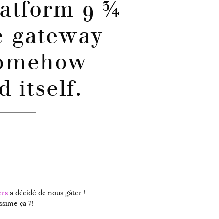
latform 9 ¾
e gateway
somehow
d itself.
ers
a décidé de nous gâter !
issime ça ?!