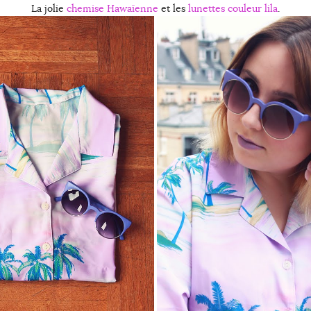
La jolie
chemise Hawaïenne
et les
lunettes couleur lila
.