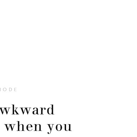
MODE
awkward
 when you