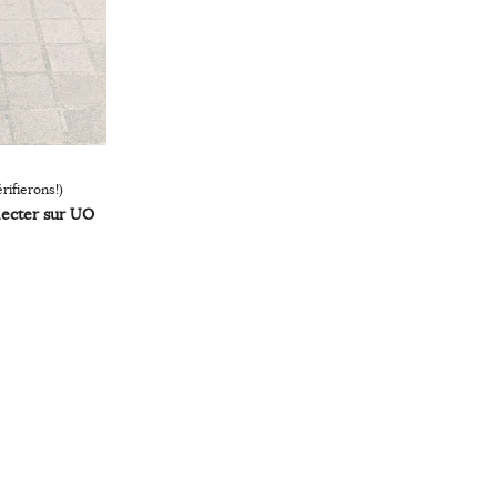
rifierons!)
necter sur UO