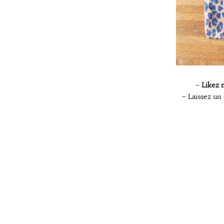
–
Likez
– Laissez u