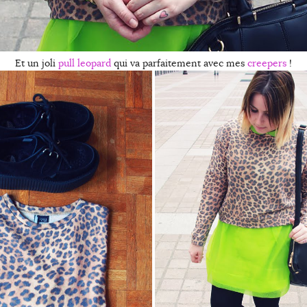
Et un joli
pull leopard
qui va parfaitement avec mes
creepers
!