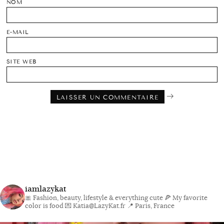
NOM
E-MAIL
SITE WEB
iamlazykat
🎀 Fashion, beauty, lifestyle & everything cute
🍕 My favorite
color is food
💌 Katia@LazyKat.fr
📍 Paris, France