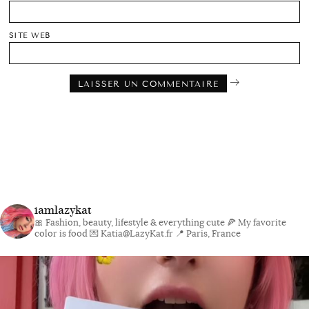
SITE WEB
iamlazykat
🎀 Fashion, beauty, lifestyle & everything cute
🍕 My favorite
color is food
💌 Katia@LazyKat.fr
📍 Paris, France