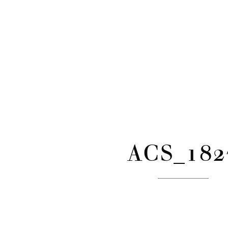
CATÉGORIES
Skip
to
content
ACS_182