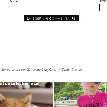
E-MAIL
SITE
ite color is food
💌 Katia@LazyKat.fr
📍 Paris, France