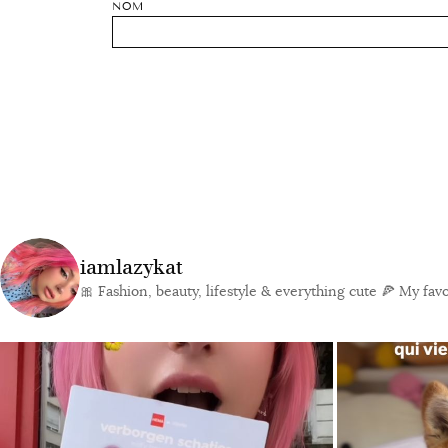
NOM
iamlazykat
🎀 Fashion, beauty, lifestyle & everything cute
🍕 My favor