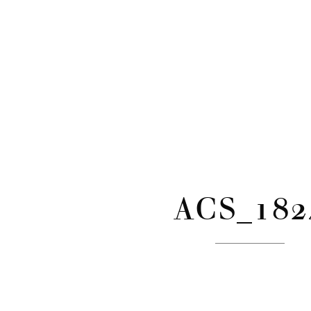
CATÉGORIES
Skip
to
content
ACS_182