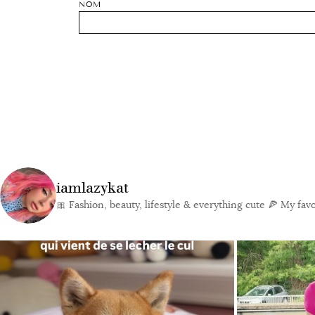
NOM
iamlazykat
🎀 Fashion, beauty, lifestyle & everything cute
🍕 My favor