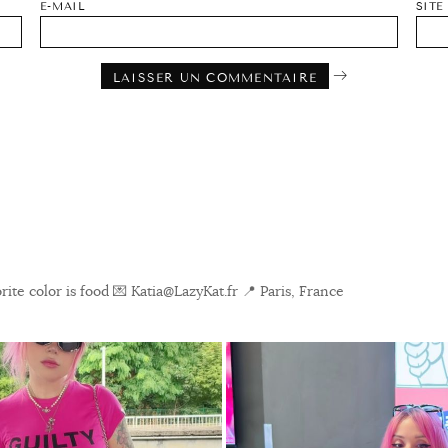
E-MAIL
SITE
ite color is food
💌 Katia@LazyKat.fr
📍 Paris, France