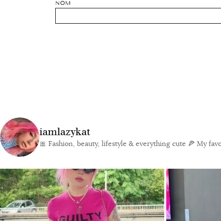
NOM
iamlazykat
🎀 Fashion, beauty, lifestyle & everything cute
🍕 My favor