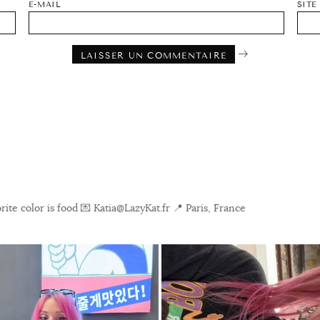
E-MAIL
SITE
ite color is food
💌 Katia@LazyKat.fr
📍 Paris, France