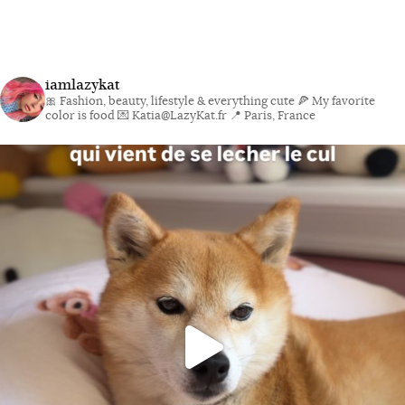
iamlazykat
🎀 Fashion, beauty, lifestyle & everything cute
🍕 My favorite
color is food
💌 Katia@LazyKat.fr
📍 Paris, France