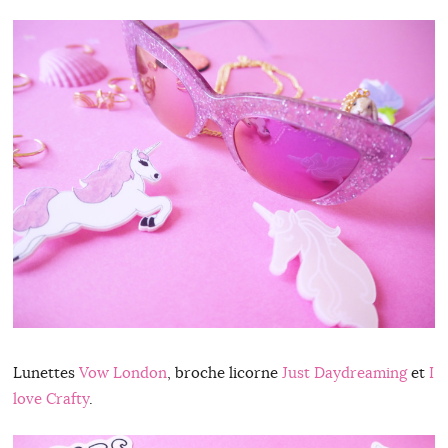
Lunettes
Vow London
, broche licorne
Just Daydreaming
et
I
love Crafty
.