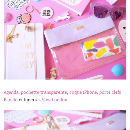
Agenda
,
pochette transparente
,
coque iPhone
,
porte clefs
Ban.do
et lunettes
Vow London