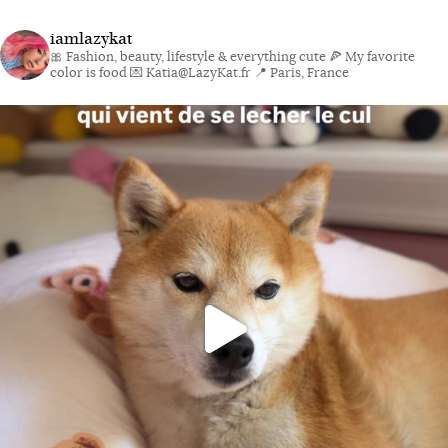
iamlazykat
🎀 Fashion, beauty, lifestyle & everything cute
🍕 My favorite
color is food
💌 Katia@LazyKat.fr
📍 Paris, France