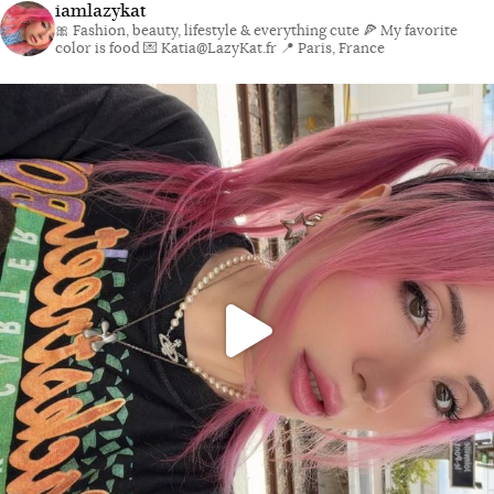
iamlazykat
🎀 Fashion, beauty, lifestyle & everything cute
🍕 My favorite
color is food
💌 Katia@LazyKat.fr
📍 Paris, France